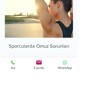
Sporcularda Omuz Sorunları
Ara
E-posta
WhatsApp
Muayenehane
Adres: Vital Fulya Plaza, Fulya, Hakkı
Yeten Cd. No:23 kat:11, 34365 Şişli/
İstanbul
Telefon:
+90 212 247 88 88