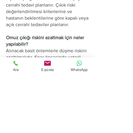
cerrahi tedavi planlanır. Çıkık riski
değerlendirilmesi kriterlerine ve
hastanın beklentilerine göre kapalı veya
açık cerrahi tedaviler planlanır.
Omuz çıkığı riskini azaltmak için neler
yapılabilir?
​Alınacak basit önlemlerle düşme riskini
azaltılmalıdır. Spor öncesinde yeterli
ısınma egzersizleri yapılmalı, sporun
Ara
E-posta
WhatsApp
türüne göre koruyucu aksesuarlar
kullanılmalıdır. Hekiminizin önerileri
doğrultusunda omuz eklemini yerinde
tutan kas grupları güçlendirmek, ideal
esnekliği sağlamak için germe, esnetme
egzersizleri yapmak çıkık riskini önemli
ölçüde azaltabilir. Çıkık riskini artıran
hareketler iyi kavranmalı ve bu
hareketlerden kaçınılmalıdır. Omzunuz
bir kez çıktıysa, aktif olarak spor