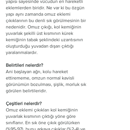
yapısı sayesinde vücudun en hareketli
eklemlerden biridir. Ne var ki bu özgün
yapı aynı zamanda omuz eklemi
çıkıklarının bu denli sık görülmesinin bir
nedenidir. Omuz çıkığı, kol kemiğinin
yuvarlak şekilli üst kısmının kürek
kemiğinin tabak şeklindeki uzantısının
oluşturduğu yuvadan dışarı çıktığı
yaralanmalardır.
Belirtileri nelerdir?
​Ani başlayan ağrı, kolu hareket
ettirememe, omzun normal kavisli
görünümün bozulması, şişlik, morluk sık
görülen belirtileridir.
Çeşitleri nelerdir?
​Omuz eklemi çıkıkları kol kemiğinin
yuvarlak kısmının çıktığı yöne göre
sınıflanır. En sık öne çıkık görülürken
(%95-97), bunu arkaya çıkıklar (%2-4) ve