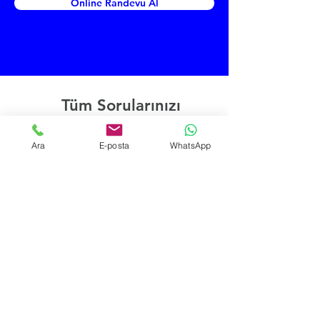
Online Randevu Al
Tüm Sorularınızı
Buradan İletebilirsiniz
Ara
E-posta
WhatsApp
Adı
Soyadı
E-posta