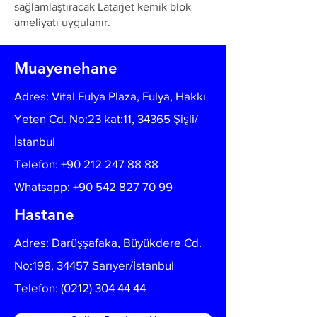
sağlamlaştıracak Latarjet kemik blok
ameliyatı uygulanır.
Muayenehane
Adres: Vital Fulya Plaza, Fulya, Hakkı
Yeten Cd. No:23 kat:11, 34365 Şişli/
İstanbul
Telefon:
+90 212 247 88 88
Whatsapp: +90 542 827 70 99
Hastane
Adres: Darüşşafaka, Büyükdere Cd.
No:198, 34457 Sarıyer/İstanbul
Telefon:
(0212) 304 44 44